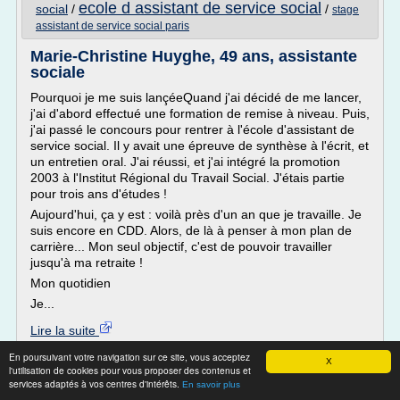
ecole d assistant de service social
social
/
/
stage
assistant de service social paris
Marie-Christine Huyghe, 49 ans, assistante
sociale
Pourquoi je me suis lançéeQuand j'ai décidé de me lancer,
j'ai d'abord effectué une formation de remise à niveau. Puis,
j'ai passé le concours pour rentrer à l'école d'assistant de
service social. Il y avait une épreuve de synthèse à l'écrit, et
un entretien oral. J'ai réussi, et j'ai intégré la promotion
2003 à l'Institut Régional du Travail Social. J'étais partie
pour trois ans d'études !
Aujourd'hui, ça y est : voilà près d'un an que je travaille. Je
suis encore en CDD. Alors, de là à penser à mon plan de
carrière... Mon seul objectif, c'est de pouvoir travailler
jusqu'à ma retraite !
Mon quotidien
Je...
Lire la suite
Date:
2018-04-23 22:39:04
En poursuivant votre navigation sur ce site, vous acceptez
X
Site :
http://www.terrafemina.com
l'utilisation de cookies pour vous proposer des contenus et
services adaptés à vos centres d'intérêts.
En savoir plus
Travail social : quelle école pour quel