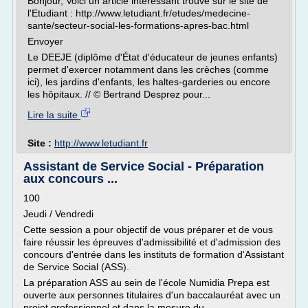
Bonjour, Voici un article intéressant trouvé sur le site de
l'Etudiant : http://www.letudiant.fr/etudes/medecine-
sante/secteur-social-les-formations-apres-bac.html
Envoyer
Le DEEJE (diplôme d'État d'éducateur de jeunes enfants)
permet d'exercer notamment dans les crèches (comme
ici), les jardins d'enfants, les haltes-garderies ou encore
les hôpitaux. // © Bertrand Desprez pour...
Lire la suite
Site :
http://www.letudiant.fr
Assistant de Service Social - Préparation
aux concours ...
100
Jeudi / Vendredi
Cette session a pour objectif de vous préparer et de vous
faire réussir les épreuves d'admissibilité et d'admission des
concours d'entrée dans les instituts de formation d'Assistant
de Service Social (ASS).
La préparation ASS au sein de l'école Numidia Prepa est
ouverte aux personnes titulaires d'un baccalauréat avec un
projet professionnel et dans la mesure du...