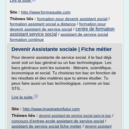
Lire la suite
Site :
http://www.formaguide.com
Thèmes liés :
formation pour devenir assistant social
/
formation assistant social a distance
/
formation pour
centre de formation
devenir assistant de service social
/
assistant service social
/
assistant de service social
formation continue
Devenir Assistante sociale | Fiche métier
Pour devenir assistante de service social, il te faut déjà
avoir soit un bac général ou un bac technologique. Les
bacs généraux sont les suivants : littéraire, scientifique,
économique et social. Tu choisiras ton bac en fonction de
tes résultats et des matières que tu aimes étudier. Tu
peux faire aussi un bac technologique, comme un bac
STG...
Lire la suite
Site :
http://www.imaginetonfutur.com
Thèmes liés :
/
devenir assistant de service social sans le bac
concours d'entree ecole assistant de service social
/
assistant de service social fiche metier
/
devenir assistant