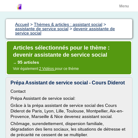
Menu
Accueil
>
Thèmes & articles : assistant social
>
assistante de service social
>
devenir assistante de
service social
Articles sélectionnés pour le thème :
devenir assistante de service social
95 articles
→
Voir également
2 Vidéos
pour ce thème
Prépa Assistant de service social - Cours Diderot
Contact
Prépa Assistant de service social:
Grâce à la prépa assistant de service social des Cours
Diderot de Paris, Lyon, Lille, Toulouse, Montpellier, Aix-en-
Provence, Marseille & Nice devenez assistant social.
Chômage, surendettement, dispersion familiale,
dégradation des liens sociaux, les situations de détresse et
de précarité ne cessent de se multiplier.