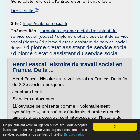
Généraliste, elle est à l'entrecroisement entre les...
Lire la suite
Site :
https://cabinet-social.fr
Thèmes liés :
formation diplome d'etat d'assistant de
service social (deass)
/
diplome d'etat d'assistant de service
social (deass)
/
diplome d etat d assistant de service social
diplome d'etat assistant de service social
deass
/
diplome d'etat d'assistant du service social
/
Henri Pascal, Histoire du travail social en
France. De la ...
Henri Pascal, Histoire du travail social en France. De la fin
du XIXe siècle à nos jours
Jonathan Louli
Signaler ce document
1L'ouvrage se présente comme « volontairement
synthétique », adressé aux étudiants et professionnels,
ainsi qu'à tous ceux qui sont intéressés par l'histoire du
travail social. L'auteur, sociologue et formateur en travail
En poursuivant votre navigation sur ce site, vous acceptez
X
social, reprend ici des recherches...
l'utilisation de cookies pour vous proposer des contenus et
services adaptés à vos centres d'intérêts.
En savoir plus
Lire la suite