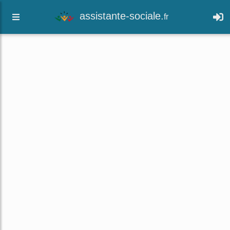
Exception with JSON decode for fonts
assistante-sociale.
fr