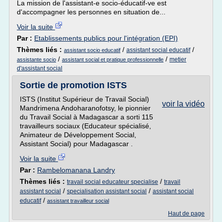
La mission de l'assistant-e socio-éducatif-ve est
d'accompagner les personnes en situation de...
Voir la suite
Par :
Etablissements publics pour l'intégration (EPI)
Thèmes liés :
/
/
assistant social educatif
assistant socio educatif
/
/
metier
assistante socio
assistant social et pratique professionnelle
d'assistant social
Sortie de promotion ISTS
ISTS (Institut Supérieur de Travail Social)
voir la vidéo
Mandrimena Andoharanofotsy, le pionnier
du Travail Social à Madagascar a sorti 115
travailleurs sociaux (Educateur spécialisé,
Animateur de Développement Social,
Assistant Social) pour Madagascar .
Voir la suite
Par :
Rambelomanana Landry
Thèmes liés :
/
travail social educateur specialise
travail
/
/
assistant social
specialisation assistant social
assistant social
/
educatif
assistant travailleur social
Haut de page