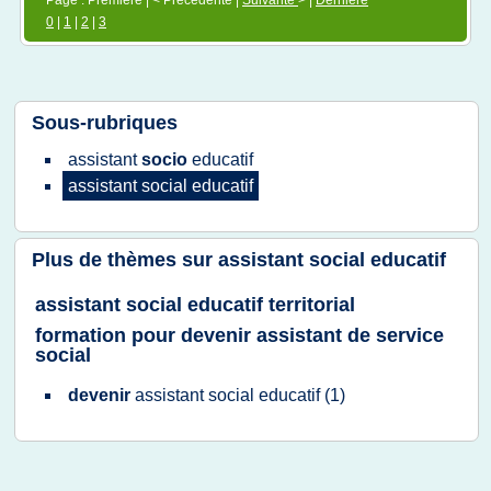
Page : Première | < Précédente |
Suivante
> |
Dernière
0
|
1
|
2
|
3
Sous-rubriques
assistant
socio
educatif
assistant social educatif
Plus de thèmes sur
assistant social educatif
assistant social educatif territorial
formation pour devenir assistant de service
social
devenir
assistant social educatif
(1)