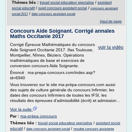
Thèmes liés :
/
travail social educateur specialise
assistant
/
/
social educatif
sujet concours assistant social
concours assistant
/
social 2017
date concours assistant social
Haut de page
Concours Aide Soignant. Corrigé annales
Maths Occitanie 2017
Corrigé Épreuve Mathématiques du concours
voir la vidéo
Aide Soignant Occitanie 2017. Ifas Toulouse,
Montpellier, Nîmes, Béziers. Opérations
mathématiques de base et exercices de
conversion concours Aide Soignante.
Énoncé : ma-prepa-concours.com/index.asp?
id=6940
Vous trouverez sur le site ma-prépa-concours.com aussi
des sujets de culture générale du concours Infirmier, les
dates des concours Infirmiers de toutes les IFSI, les
résultats des épreuves d'admissibilité (écrit) et admission...
Voir la suite
Par :
ma-prépa concours
Thèmes liés :
/
travail social educateur specialise
assistant social
/
/
educatif
date concours assistant social
resultat concours assistante