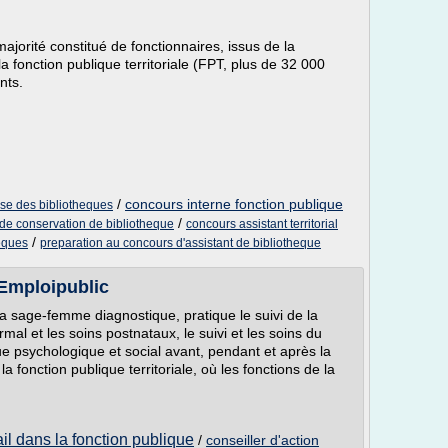
ajorité constitué de fonctionnaires, issus de la
la fonction publique territoriale (FPT, plus de 32 000
nts.
/
concours interne fonction publique
ise des bibliotheques
/
 de conservation de bibliotheque
concours assistant territorial
/
heques
preparation au concours d'assistant de bibliotheque
 Emploipublic
 la sage-femme diagnostique, pratique le suivi de la
al et les soins postnataux, le suivi et les soins du
e psychologique et social avant, pendant et après la
a fonction publique territoriale, où les fonctions de la
ail dans la fonction publique
/
conseiller d'action