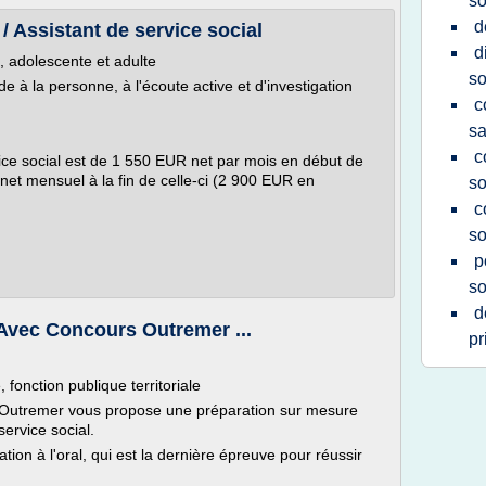
so
d
 / Assistant de service social
d
, adolescente et adulte
so
de à la personne, à l'écoute active et d'investigation
c
sa
c
ice social est de 1 550 EUR net par mois en début de
 net mensuel à la fin de celle-ci (2 900 EUR en
so
c
so
p
so
d
 Avec Concours Outremer ...
pr
 fonction publique territoriale
 Outremer vous propose une préparation sur mesure
service social.
on à l'oral, qui est la dernière épreuve pour réussir