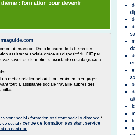
e thème : formation pour devenir
d
d
d
d
sa
Formaguide.com
m
de
rtement demandée. Dans le cadre de la formation
ion assistante sociale grâce au dispositif du CIF par
d
vez savoir sur le métier d'assistante sociale grâce à
ed
e
tion
so
t un métier relationnel où il faut vraiment s'engager
vant tout. L'assistante sociale travaille auprès des
d
milles...
d
al
f
m
ssistant social
/
formation assistant social a distance
/
f
centre de formation assistant service
vice social
/
m
mation continue