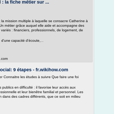
: la fiche métier sur ...
st la mission multiple à laquelle se consacre Catherine à
. Un métier grâce auquel elle aide et accompagne des
variés : financiers, professionnels, de logement, de
e d'une capacité d'écoute,...
n.com
cial: 9 étapes - fr.wikihow.com
r Connaitre les études à suivre Que faire une foi
publics en difficulté : il favorise leur accès aux
essionnelle et leur bienêtre familial et personnel. Les
n dans des cadres différents, que ce soit en milieu