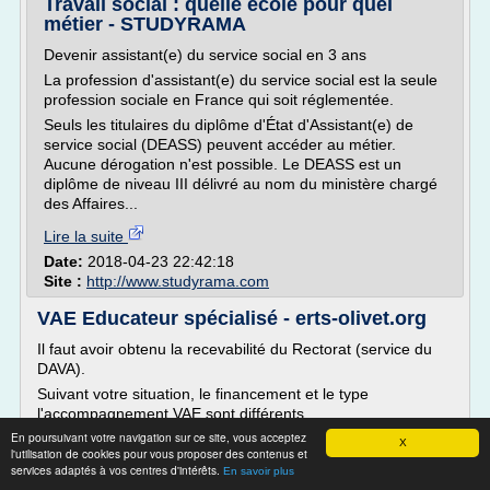
Travail social : quelle école pour quel
métier - STUDYRAMA
Devenir assistant(e) du service social en 3 ans
La profession d'assistant(e) du service social est la seule
profession sociale en France qui soit réglementée.
Seuls les titulaires du diplôme d'État d'Assistant(e) de
service social (DEASS) peuvent accéder au métier.
Aucune dérogation n'est possible. Le DEASS est un
diplôme de niveau III délivré au nom du ministère chargé
des Affaires...
Lire la suite
Date:
2018-04-23 22:42:18
Site :
http://www.studyrama.com
VAE Educateur spécialisé - erts-olivet.org
Il faut avoir obtenu la recevabilité du Rectorat (service du
DAVA).
Suivant votre situation, le financement et le type
l'accompagnement VAE sont différents.
En poursuivant votre navigation sur ce site, vous acceptez
Choisissez la situation qui vous correspond :
X
l'utilisation de cookies pour vous proposer des contenus et
Vous pouvez bénéficier de l'accompagnement de droit
services adaptés à vos centres d'intérêts.
En savoir plus
commun à l'ERTS