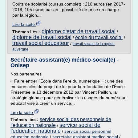
Coûts de scolarité (cursus complet) : 210 euros (en 2017-
2018, 105 euros par an ; possibilité de prise en charge
par la région...
Lire la suite
diplome d'etat de travail social
Thèmes liés :
/
diplome de travail social
ecole du travail social
/
/
travail social educateur
/
travail social de la region
auvergne
Secrétaire-assistant(e) médico-social(e) -
Onisep
Nos partenaires
« Faire entrer l'École dans l'ère du numérique » : une des
mesures clés du projet de loi pour la refondation de l'École.
Présentée le 13 décembre 2012 par Vincent Peillon, la
stratégie globale pour généraliser les usages du numérique
éducatif vise à créer un service...
Lire la suite
service social des personnels de
Thèmes liés :
service social de
l'education nationale
/
l'education nationale
/
service social personnel
education nationale
/
secretaire assistant medico social
/