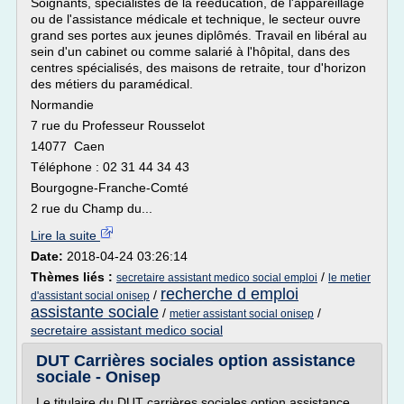
Soignants, spécialistes de la rééducation, de l'appareillage
ou de l'assistance médicale et technique, le secteur ouvre
grand ses portes aux jeunes diplômés. Travail en libéral au
sein d'un cabinet ou comme salarié à l'hôpital, dans des
centres spécialisés, des maisons de retraite, tour d'horizon
des métiers du paramédical.
Normandie
7 rue du Professeur Rousselot
14077 Caen
Téléphone : 02 31 44 34 43
Bourgogne-Franche-Comté
2 rue du Champ du...
Lire la suite
Date:
2018-04-24 03:26:14
Thèmes liés :
/
secretaire assistant medico social emploi
le metier
recherche d emploi
/
d'assistant social onisep
assistante sociale
/
/
metier assistant social onisep
secretaire assistant medico social
DUT Carrières sociales option assistance
sociale - Onisep
Le titulaire du DUT carrières sociales option assistance