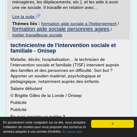
ménagères, les déplacements, etc.), et les aide à avoir
une vie sociale. Il travaille en relation avec...
Lire la suite
Thèmes liés :
formation aide sociale a l'hebergement
/
formation aide sociale personnes agees
/
metier travailleuse sociale
technicien/ne de l'intervention sociale et
familiale - Onisep
Maladie, décès, hospitalisation... le technicien de
l'intervention sociale et familiale (TISF) intervient auprès
des familles et des personnes en difficulté. Son but ?
Apporter un soutien matériel, psychologique et
pédagogique, notamment auprès des enfants.
Salaire débutant
© Brigitte Gilles de la Londe / Onisep
Publicité
Publicité
En quoi consiste ce métier ?
En poursuivant votre navigation sur ce site, vous acceptez
Allié des familles en difficulté passagère, le TISF (technicien
X
l'utilisation de cookies pour vous proposer des contenus et
de l'intervention...
services adaptés à vos centres d'intérêts.
En savoir plus