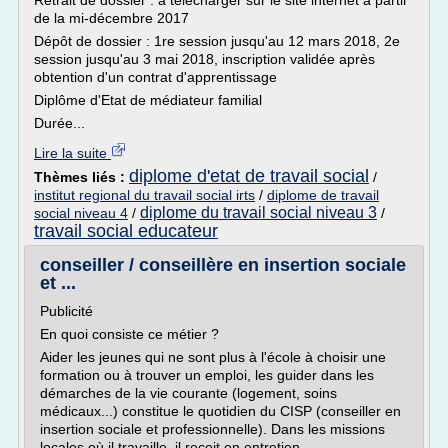
Retrait de dossier : à télécharger sur le site internet à partir
de la mi-décembre 2017
Dépôt de dossier : 1re session jusqu'au 12 mars 2018, 2e
session jusqu'au 3 mai 2018, inscription validée après
obtention d'un contrat d'apprentissage
Diplôme d'Etat de médiateur familial
Durée...
Lire la suite
diplome d'etat de travail social
Thèmes liés :
/
institut regional du travail social irts
/
diplome de travail
diplome du travail social niveau 3
social niveau 4
/
/
travail social educateur
conseiller / conseillère en insertion sociale
et ...
Publicité
En quoi consiste ce métier ?
Aider les jeunes qui ne sont plus à l'école à choisir une
formation ou à trouver un emploi, les guider dans les
démarches de la vie courante (logement, soins
médicaux...) constitue le quotidien du CISP (conseiller en
insertion sociale et professionnelle). Dans les missions
locales où il travaille, il reçoit en entretien...