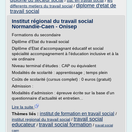
diplome du secteur social
/
bac en travail social
/
les
diplome d'etat de
differents metiers du travail social
/
travail social
Institut régional du travail social
Normandie-Caen - Onisep
Formations du secondaire
Diplôme d'Etat du travail social
Diplôme d'Etat d'accompagnant éducatif et social
spécialité accompagnement à l'éducation inclusive et à la
vie ordinaire
Niveau terminal d'études : CAP ou équivalent
Modalités de scolarité : apprentissage ; temps plein
Coûts de scolarité (cursus complet) : 0 euros (gratuit)
Admission :
Modalités d'admission : épreuve écrite sur la base d'un
questionnaire d'actualité et entretien...
Lire la suite
institut de formation en travail social
Thèmes liés :
/
travail social
institut regional du travail social
/
educateur
travail social formation
/
/
travail social
caen