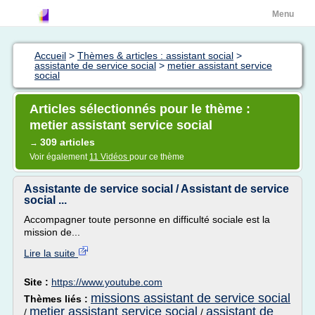
Menu
Accueil
>
Thèmes & articles : assistant social
>
assistante de service social
>
metier assistant service
social
Articles sélectionnés pour le thème :
metier assistant service social
309 articles
→
Voir également
11 Vidéos
pour ce thème
Assistante de service social / Assistant de service
social ...
Accompagner toute personne en difficulté sociale est la
mission de...
Lire la suite
Site :
https://www.youtube.com
missions assistant de service social
Thèmes liés :
metier assistant service social
assistant de
/
/