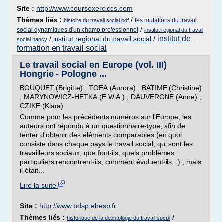
Site :
http://www.coursexercices.com
Thèmes liés :
/
les mutations du travail
histoire du travail social pdf
/
social dynamiques d'un champ professionnel
institut regional du travail
institut de
/
institut regional du travail social
/
social nancy
formation en travail social
Le travail social en Europe (vol. III)
Hongrie - Pologne ...
BOUQUET (Brigitte) , TOEA (Aurora) , BATIME (Christine)
, MARYNOWICZ-HETKA (E.W.A.) , DAUVERGNE (Anne) ,
CZIKE (Klara)
Comme pour les précédents numéros sur l'Europe, les
auteurs ont répondu à un questionnaire-type, afin de
tenter d'obtenir des éléments comparables (en quoi
consiste dans chaque pays le travail social, qui sont les
travailleurs sociaux, que font-ils, quels problèmes
particuliers rencontrent-ils, comment évoluent-ils...) ; mais
il était...
Lire la suite
Site :
http://www.bdsp.ehesp.fr
Thèmes liés :
/
historique de la deontologie du travail social