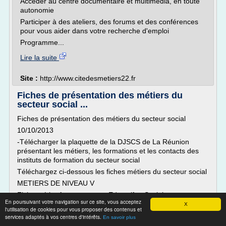
Accéder au centre documentaire et multimédia, en toute
autonomie
Participer à des ateliers, des forums et des conférences
pour vous aider dans votre recherche d'emploi
Programme...
Lire la suite
Site :
http://www.citedesmetiers22.fr
Fiches de présentation des métiers du
secteur social ...
Fiches de présentation des métiers du secteur social
10/10/2013
-Télécharger la plaquette de la DJSCS de La Réunion
présentant les métiers, les formations et les contacts des
instituts de formation du secteur social
Téléchargez ci-dessous les fiches métiers du secteur social
METIERS DE NIVEAU V
Fiche métier Accompagnant Educatif et Social
En poursuivant votre navigation sur ce site, vous acceptez
X
(PDF - 69.5 ko)
l'utilisation de cookies pour vous proposer des contenus et
services adaptés à vos centres d'intérêts.
Le nouveau diplôme d'Etat...
En savoir plus