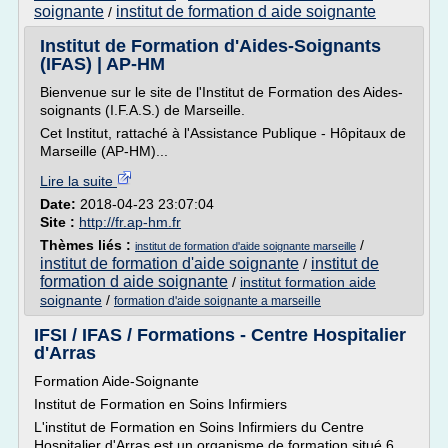
soignante
institut de formation d aide soignante
/
Institut de Formation d'Aides-Soignants
(IFAS) | AP-HM
Bienvenue sur le site de l'Institut de Formation des Aides-
soignants (I.F.A.S.) de Marseille.
Cet Institut, rattaché à l'Assistance Publique - Hôpitaux de
Marseille (AP-HM)...
Lire la suite
Date:
2018-04-23 23:07:04
Site :
http://fr.ap-hm.fr
Thèmes liés :
/
institut de formation d'aide soignante marseille
institut de formation d'aide soignante
institut de
/
formation d aide soignante
/
institut formation aide
soignante
/
formation d'aide soignante a marseille
IFSI / IFAS / Formations - Centre Hospitalier
d'Arras
Formation Aide-Soignante
Institut de Formation en Soins Infirmiers
L'institut de Formation en Soins Infirmiers du Centre
Hospitalier d'Arras est un organisme de formation situé 6