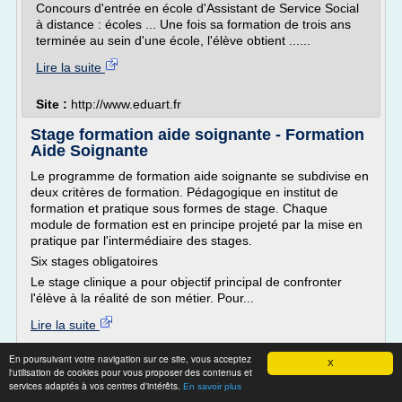
Concours d'entrée en école d'Assistant de Service Social
à distance : écoles ... Une fois sa formation de trois ans
terminée au sein d'une école, l'élève obtient ......
Lire la suite
Site :
http://www.eduart.fr
Stage formation aide soignante - Formation
Aide Soignante
Le programme de formation aide soignante se subdivise en
deux critères de formation. Pédagogique en institut de
formation et pratique sous formes de stage. Chaque
module de formation est en principe projeté par la mise en
pratique par l'intermédiaire des stages.
Six stages obligatoires
Le stage clinique a pour objectif principal de confronter
l'élève à la réalité de son métier. Pour...
Lire la suite
En poursuivant votre navigation sur ce site, vous acceptez
Site :
formation-aide-soignante.fr
X
l'utilisation de cookies pour vous proposer des contenus et
Thèmes liés :
/
programme formation aide soignante modules
services adaptés à vos centres d'intérêts.
En savoir plus
duree stage formation aide soignante
/
programme de la