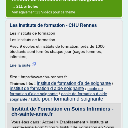
211 articles
→
Voir également
23 Vidéos
pour ce thème
Les instituts de formation - CHU Rennes
Les instituts de formation
Les instituts de formation
Avec 9 écoles et instituts de formation, près de 1000
étudiants sont formés chaque jour (sages-femmes,
infirmiers,...
Lire la suite
Site :
https://www.chu-rennes.fr
institut de formation d'aide soignante
Thèmes liés :
/
institut de formation d aide soignante
/
ecole de
formation d'aide soignante
/
ecole de formation d aide
aide pour formation d soignante
soignante
/
Institut de Formation en Soins Infirmiers -
ch-sainte-anne.fr
Vous êtes dans : Accueil > Établissement > Instituts et
Sainte-Anne Form@tion > Institut de Formation en Soins