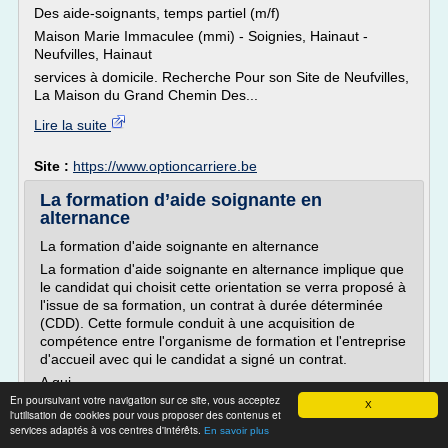
Des aide-soignants, temps partiel (m/f)
Maison Marie Immaculee (mmi) - Soignies, Hainaut -
Neufvilles, Hainaut
services à domicile. Recherche Pour son Site de Neufvilles,
La Maison du Grand Chemin Des...
Lire la suite
Site :
https://www.optioncarriere.be
La formation d’aide soignante en
alternance
La formation d'aide soignante en alternance
La formation d'aide soignante en alternance implique que
le candidat qui choisit cette orientation se verra proposé à
l'issue de sa formation, un contrat à durée déterminée
(CDD). Cette formule conduit à une acquisition de
compétence entre l'organisme de formation et l'entreprise
d'accueil avec qui le candidat a signé un contrat.
A qui...
En poursuivant votre navigation sur ce site, vous acceptez
X
Lire la suite
l'utilisation de cookies pour vous proposer des contenus et
services adaptés à vos centres d'intérêts.
En savoir plus