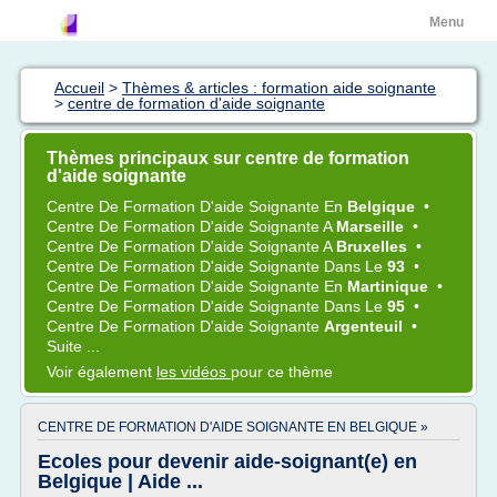
Menu
Accueil
>
Thèmes & articles : formation aide soignante
>
centre de formation d'aide soignante
Thèmes principaux sur centre de formation
d'aide soignante
Centre
De
Formation D'aide Soignante
En
Belgique
•
Centre
De
Formation D'aide Soignante
A
Marseille
•
Centre
De
Formation D'aide Soignante
A
Bruxelles
•
Centre
De
Formation D'aide Soignante
Dans Le
93
•
Centre
De
Formation D'aide Soignante
En
Martinique
•
Centre
De
Formation D'aide Soignante
Dans Le
95
•
Centre
De
Formation D'aide Soignante
Argenteuil
•
Suite ...
Voir également
les vidéos
pour ce thème
CENTRE DE FORMATION D'AIDE SOIGNANTE EN BELGIQUE »
Ecoles pour devenir aide-soignant(e) en
Belgique | Aide ...