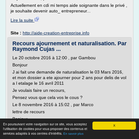
Actuellement en cdi mi temps aide soignante dans le privé ,
je souhaite devenir auto_ entrepreneur...
Lire la suite
Site :
http://aide-creation-entreprise.info
Recours ajournement et naturalisation. Par
Raymond Cujas ...
Le 20 octobre 2016 à 12:00 , par Gambou
Bonjour
J ai fait une demande de naturalisation le 03 Mars 2016,
et mon dossier a ete ajourner pour 2 ans pour delis de vol
a l etalage le 16 avril 2011
Je voulais faire un recours,
Pensez vous que cela vos le cous ?
Le 8 novembre 2016 à 15:02 , par Marco
lettre de recours
Bonjour,
En poursuivant votre navigation sur ce site, vous acceptez
Ma demande de naturalisation a été ajournée jusqu'à la...
X
l'utilisation de cookies pour vous proposer des contenus et
services adaptés à vos centres d'intérêts.
En savoir plus
Lire la suite