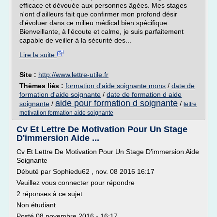
efficace et dévouée aux personnes âgées. Mes stages
n'ont d'ailleurs fait que confirmer mon profond désir
d'évoluer dans ce milieu médical bien spécifique.
Bienveillante, à l'écoute et calme, je suis parfaitement
capable de veiller à la sécurité des...
Lire la suite
Site :
http://www.lettre-utile.fr
Thèmes liés :
formation d'aide soignante mons
/
date de
formation d'aide soignante
/
date de formation d aide
aide pour formation d soignante
soignante
/
/
lettre
motivation formation aide soignante
Cv Et Lettre De Motivation Pour Un Stage
D'immersion Aide ...
Cv Et Lettre De Motivation Pour Un Stage D'immersion Aide
Soignante
Débuté par Sophiedu62 , nov. 08 2016 16:17
Veuillez vous connecter pour répondre
2 réponses à ce sujet
Non étudiant
Posté 08 novembre 2016 - 16:17