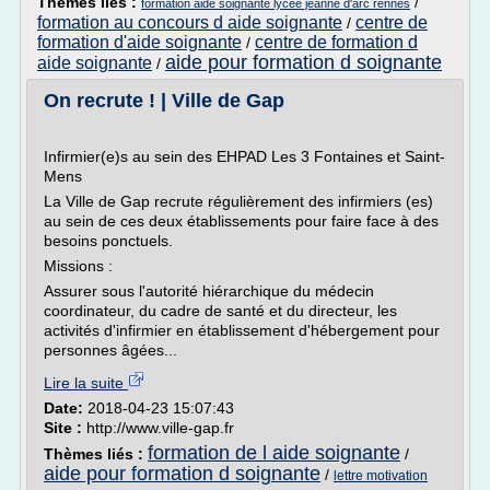
Thèmes liés :
/
formation aide soignante lycee jeanne d'arc rennes
formation au concours d aide soignante
centre de
/
formation d'aide soignante
centre de formation d
/
aide pour formation d soignante
aide soignante
/
On recrute ! | Ville de Gap
Infirmier(e)s au sein des EHPAD Les 3 Fontaines et Saint-
Mens
La Ville de Gap recrute régulièrement des infirmiers (es)
au sein de ces deux établissements pour faire face à des
besoins ponctuels.
Missions :
Assurer sous l'autorité hiérarchique du médecin
coordinateur, du cadre de santé et du directeur, les
activités d'infirmier en établissement d'hébergement pour
personnes âgées...
Lire la suite
Date:
2018-04-23 15:07:43
Site :
http://www.ville-gap.fr
formation de l aide soignante
Thèmes liés :
/
aide pour formation d soignante
/
lettre motivation