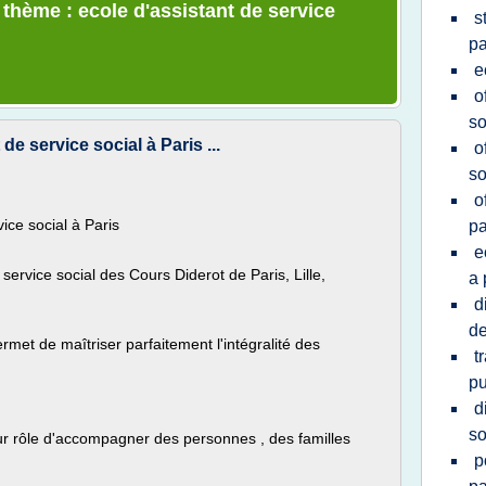
 thème : ecole d'assistant de service
s
pa
e
o
so
e service social à Paris ...
o
so
o
ice social à Paris
pa
e
ervice social des Cours Diderot de Paris, Lille,
a 
d
de
et de maîtriser parfaitement l'intégralité des
t
pu
d
so
our rôle d'accompagner des personnes , des familles
p