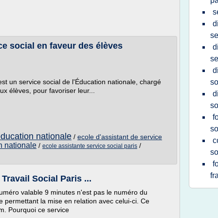
pa
s
d
se
ce social en faveur des élèves
d
se
d
est un service social de l'Éducation nationale, chargé
so
ux élèves, pour favoriser leur...
d
so
f
so
'education nationale
/
ecole d'assistant de service
c
n nationale
/
/
ecole assistante service social paris
so
f
fr
ravail Social Paris ...
méro valable 9 minutes n'est pas le numéro du
e permettant la mise en relation avec celui-ci. Ce
om. Pourquoi ce service