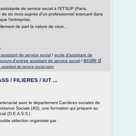
ssistante de service social à l'ETSUP (Paris,
e de six mois auprès d'un professionnel exercant dans
ue l'entreprise.
llement de part la nature de ceux...
m
assistant de service social
/
ecole d'assistant de
ecole d
cours d'entree assistant de service social
/
 assistant de service social paris
SS / FILIERES / IUT ...
artenariat avec le département Carrières sociales de
ssistance Sociale (AS), une formation qui prépare au
cial (D.E.A.S.S.).
ouble sélection organisée par :