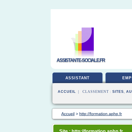
ASSISTANTE-SOCIALE.FR
ASSISTANT
EMP
ACCUEIL
| CLASSEMENT :
SITES
,
AU
Accueil
>
http://formation.aphp.fr
Site : http://formation.aphp.fr