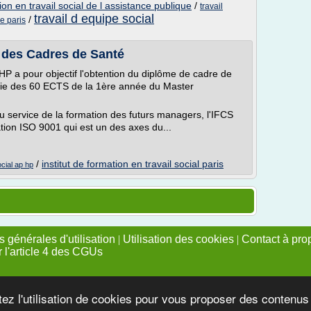
tion en travail social de l assistance publique
/
travail
travail d equipe social
/
e paris
n des Cadres de Santé
-HP a pour objectif l'obtention du diplôme de cadre de
artie des 60 ECTS de la 1ère année du Master
u service de la formation des futurs managers, l'IFCS
tion ISO 9001 qui est un des axes du...
/
institut de formation en travail social paris
ocial ap hp
 générales d'utilisation
|
Utilisation des cookies
|
Contact à pro
r l'article 4 des CGUs
tez l'utilisation de cookies pour vous proposer des contenu