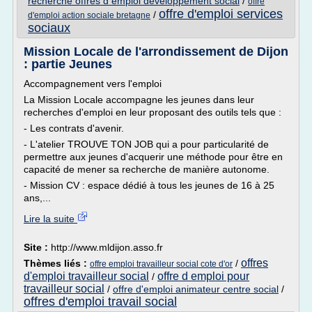
recherche offres d emploi developpement social
/
offre
offre d'emploi services
/
d'emploi action sociale bretagne
sociaux
Mission Locale de l'arrondissement de Dijon
: partie Jeunes
Accompagnement vers l'emploi
La Mission Locale accompagne les jeunes dans leur
recherches d'emploi en leur proposant des outils tels que :
- Les contrats d'avenir.
- L'atelier TROUVE TON JOB qui a pour particularité de
permettre aux jeunes d'acquerir une méthode pour être en
capacité de mener sa recherche de manière autonome.
- Mission CV : espace dédié à tous les jeunes de 16 à 25
ans,...
Lire la suite
Site :
http://www.mldijon.asso.fr
offres
Thèmes liés :
/
offre emploi travailleur social cote d'or
d'emploi travailleur social
offre d emploi pour
/
travailleur social
/
offre d'emploi animateur centre social
/
offres d'emploi travail social