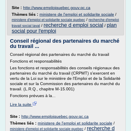
Site :
http://www.emploiquebec.gouv.qc.ca
Thèmes liés :
ministere de l'emploi et solidarite sociale
/
/
ministere d'emploi et solidarite sociale quebec
recherche d'emploi
recherche d emploi social
plan
/
/
travail social laval
social pour l'emploi
Conseil régional des partenaires du marché
du travail ...
Conseil régional des partenaires du marché du travail
Fonctions et responsabilités
Les fonctions et responsabilités des conseils régionaux des
partenaires du marché du travail (CRPMT) s'exercent en
vertu de la Loi sur le ministère de l'Emploi et de la Solidarité
sociale et sur la Commission des partenaires du marché du
travail. (L.R.Q., chapitre M-15.001)
Fonctions prévues à la...
Lire la suite
Site :
http://www.emploiquebec.gouv.qc.ca
Thèmes liés :
ministere de l'emploi et solidarite sociale
/
recherche d
/
ministere d'emploi et solidarite sociale quebec