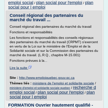
emploi social
plan social pour l'emploi
plan
/
/
social pour l emploi
Conseil régional des partenaires du
marché du travail ...
Conseil régional des partenaires du marché du travail
Fonctions et responsabilités
Les fonctions et responsabilités des conseils régionaux
des partenaires du marché du travail (CRPMT) s'exercent
en vertu de la Loi sur le ministère de l'Emploi et de la
Solidarité sociale et sur la Commission des partenaires du
marché du travail. (L.R.Q., chapitre M-15.001)
Fonctions prévues à la...
Lire la suite
Site :
http://www.emploiquebec.gouv.qc.ca
Thèmes liés :
ministere de l'emploi et solidarite sociale
/
recherche d
/
ministere d'emploi et solidarite sociale quebec
emploi social
plan social pour l'emploi
plan
/
/
social pour l emploi
FORMATION Ouvrier hautement qualifié -