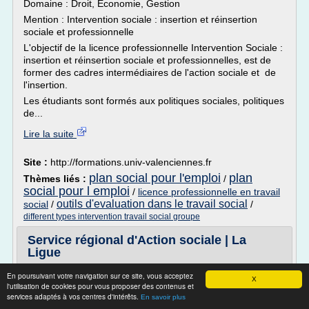
Domaine : Droit, Economie, Gestion
Mention : Intervention sociale : insertion et réinsertion
sociale et professionnelle
L'objectif de la licence professionnelle Intervention Sociale :
insertion et réinsertion sociale et professionnelles, est de
former des cadres intermédiaires de l'action sociale et de
l'insertion.
Les étudiants sont formés aux politiques sociales, politiques
de...
Lire la suite
Site :
http://formations.univ-valenciennes.fr
plan social pour l'emploi
plan
Thèmes liés :
/
social pour l emploi
/
licence professionnelle en travail
outils d'evaluation dans le travail social
social
/
/
different types intervention travail social groupe
Service régional d'Action sociale | La
Ligue
Les missions du service régional d'action sociale sont
En poursuivant votre navigation sur ce site, vous acceptez
X
inscrites dans la loi du 29 avril 1999 portant création d'un
l'utilisation de cookies pour vous proposer des contenus et
services adaptés à vos centres d'intérêts.
droit à un revenu minimum garanti.
En savoir plus