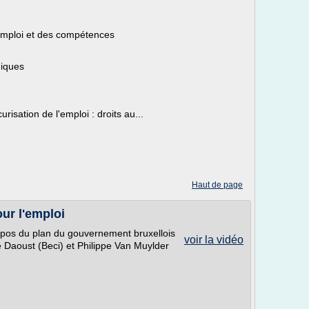
'emploi et des compétences
miques
risation de l'emploi : droits au...
Haut de page
our l'emploi
opos du plan du gouvernement bruxellois
voir la vidéo
e Daoust (Beci) et Philippe Van Muylder