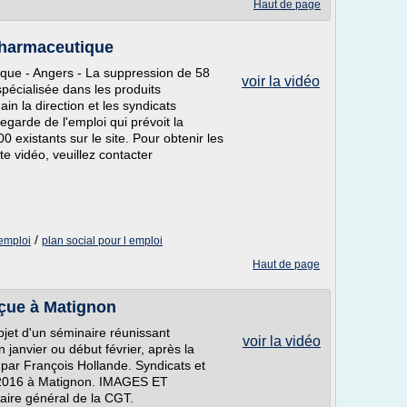
Haut de page
 pharmaceutique
tique - Angers - La suppression de 58
voir la vidéo
pécialisée dans les produits
 la direction et les syndicats
egarde de l'emploi qui prévoit la
 existants sur le site. Pour obtenir les
te vidéo, veuillez contacter
/
'emploi
plan social pour l emploi
Haut de page
eçue à Matignon
objet d'un séminaire réunissant
voir la vidéo
 janvier ou début février, après la
 par François Hollande. Syndicats et
er 2016 à Matignon. IMAGES ET
ire général de la CGT.