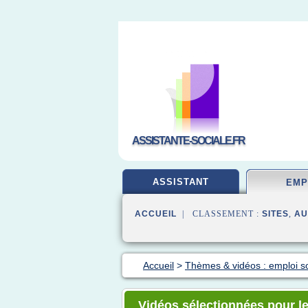
ASSISTANTE-SOCIALE.FR
ASSISTANT
EMP
ACCUEIL
| CLASSEMENT :
SITES
,
AU
Accueil
>
Thèmes & vidéos : emploi so
Vidéos sélectionnées pour le