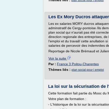
Thèmes liés :
plan social pour l emploi
Les Ex Mory Ducros attaquent
Les ex salaries MORY ducros attaquent l
adminstratif de Cergy-pontoise /ils dem
plan social qui n'aurait pas été correc
direction regionale des entreprises, d
l'emploi et du travail/ cette anullation s
salaries de percevoir des indemnites d
Reportage de Nicole Brémaud et Julien.
Voir la suite
Par :
France 3 Poitou-Charentes
Thèmes liés :
plan social pour l emploi
La loi sur la sécurisation de l
Cette formation fait partie du Mooc
Votre plan de formation :
- L'historique de la loi sur la sécurisati