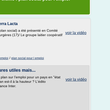
erra Lacta
plan social) a été présenté en Comité
voir la vidéo
rgères (17)/ Le groupe laitier coopératif
/
'emploi
plan social pour l emploi
res utiles mais...
plan sur l’emploi pour un pays en "état
voir la vidéo
 est-il à la hauteur ? L'édito
nce Inter.