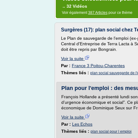
32 Vidéos
→
Voir également
387 Articles
pour ce thème
Surgères (17): plan social chez T
Le Plan de sauvegarde de l'emploi (ex-
Central d'Entreprise de Terra Lacta à Su
doit être repris par Bongrain.
Voir la suite
Par :
France 3 Poitou-Charentes
Thèmes liés :
plan social sauvegarde de l
Plan pour l'emploi : des mesu
François Hollande a présenté lundi son 
d’urgence économique et social". Ce plan
économique de Dominique Seux sur Fra
Voir la suite
Par :
Les Echos
Thèmes liés :
plan social pour l emploi