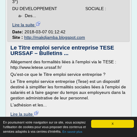
3°)
DU DEVELOPPEMENT SOCIALE :
a- Des...
Lire la suite
Date:
2018-03-07 01:12:42
Site :
http://makdjamba.blogspot.com
Le Titre emploi service entreprise TESE
URSSAF – Bulletins ...
Allégement des formalités liées à l'emploi via le TESE :
http://www.letese.urssaf.fr/
Qu'est-ce que le Titre emploi service entreprise ?
Le Titre emploi service entreprise (Tese) est un dispositif
destiné à simplifier les formalités sociales liées à l'emploi de
salariés et à faire gagner du temps aux employeurs dans la
gestion administrative de leur personnel.
L'adhésion et les...
Lire la suite
En poursuivant votre navigation sur ce site, vous acceptez
X
Site :
http://bulletinspaie.com
l'utilisation de cookies pour vous proposer des contenus et
services adaptés à vos centres d'intérêts.
En savoir plus
service social du travail en
Thèmes liés :