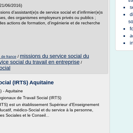
tr
(21/06/2016)
s
ions d’assistant(e)s de service social et d’infirmier(e)s
d
ises, des organismes employeurs privés ou publics ;
so
es actions de formation, d’ingénierie et de recherche
f
a
i
missions du service social du
/
d de france
vice social du travail en entreprise
/
ocial
ocial (IRTS) Aquitaine
) - Aquitaine
Régionaux de Travail Social (IRTS)
 (IRTS) est un établissement Supérieur d'Enseignement
ducatif, médico-Social et du service à la personne,
es Sociales et le Conseil...