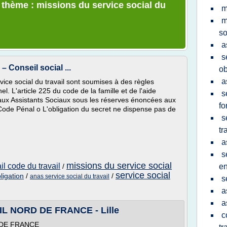
e thème : missions du service social du
m
m
so
a
s
– Conseil social ...
ob
a
rvice social du travail sont soumises à des règles
l. L'article 225 du code de la famille et de l'aide
s
 aux Assistants Sociaux sous les réserves énoncées aux
fo
ode Pénal o L'obligation du secret ne dispense pas de
s
tr
a
s
missions du service social
il code du travail
/
en
service social
ligation
/
/
anas service social du travail
s
a
a
L NORD DE FRANCE - Lille
c
 DE FRANCE