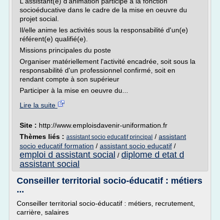
L'assistant(e) d'animation participe à la fonction
socioéducative dans le cadre de la mise en oeuvre du
projet social.
Il/elle anime les activités sous la responsabilité d'un(e)
référent(e) qualifié(e).
Missions principales du poste
Organiser matériellement l'activité encadrée, soit sous la
responsabilité d'un professionnel confirmé, soit en
rendant compte à son supérieur
Participer à la mise en oeuvre du...
Lire la suite
Site :
http://www.emploisdavenir-uniformation.fr
Thèmes liés :
/
assistant
assistant socio educatif principal
socio educatif formation
/
assistant socio educatif
/
emploi d assistant social
diplome d etat d
/
assistant social
Conseiller territorial socio-éducatif : métiers
...
Conseiller territorial socio-éducatif : métiers, recrutement,
carrière, salaires