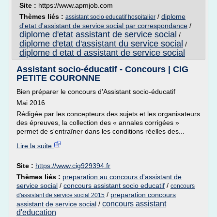
Site :
https://www.apmjob.com
Thèmes liés :
/
diplome
assistant socio educatif hospitalier
d'etat d'assistant de service social par correspondance
/
diplome d'etat assistant de service social
/
diplome d'etat d'assistant du service social
/
diplome d etat d assistant de service social
Assistant socio-éducatif - Concours | CIG
PETITE COURONNE
Bien préparer le concours d'Assistant socio-éducatif
Mai 2016
Rédigée par les concepteurs des sujets et les organisateurs
des épreuves, la collection des « annales corrigées »
permet de s'entraîner dans les conditions réelles des...
Lire la suite
Site :
https://www.cig929394.fr
Thèmes liés :
preparation au concours d'assistant de
service social
/
concours assistant socio educatif
/
concours
/
preparation concours
d'assistant de service social 2015
concours assistant
assistant de service social
/
d'education