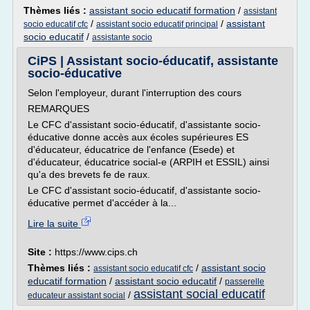
Thèmes liés :
assistant socio educatif formation
/
assistant
/
/
assistant
socio educatif cfc
assistant socio educatif principal
socio educatif
/
assistante socio
CiPS | Assistant socio-éducatif, assistante
socio-éducative
Selon l'employeur, durant l'interruption des cours
REMARQUES
Le CFC d'assistant socio-éducatif, d'assistante socio-
éducative donne accès aux écoles supérieures ES
d'éducateur, éducatrice de l'enfance (Esede) et
d'éducateur, éducatrice social-e (ARPIH et ESSIL) ainsi
qu'a des brevets fe de raux.
Le CFC d'assistant socio-éducatif, d'assistante socio-
éducative permet d'accéder à la...
Lire la suite
Site :
https://www.cips.ch
Thèmes liés :
/
assistant socio
assistant socio educatif cfc
educatif formation
/
assistant socio educatif
/
passerelle
assistant social educatif
/
educateur assistant social