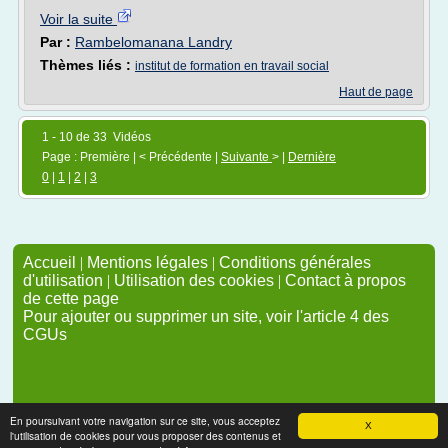
Voir la suite
Par :
Rambelomanana Landry
Thèmes liés :
institut de formation en travail social
Haut de page
1 - 10 de 33 Vidéos
Page : Première | < Précédente |
Suivante
> |
Dernière
0
|
1
|
2
|
3
Accueil
|
Mentions légales
|
Conditions générales
d'utilisation
|
Utilisation des cookies
|
Contact à propos
de cette page
Pour ajouter ou supprimer un site, voir l'article 4 des
CGUs
En poursuivant votre navigation sur ce site, vous acceptez
X
l'utilisation de cookies pour vous proposer des contenus et