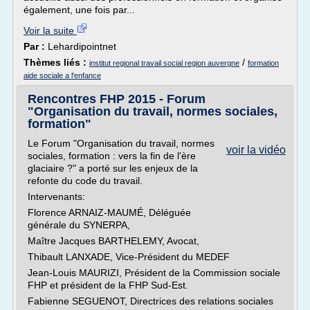
également, une fois par...
Voir la suite
Par :
Lehardipointnet
Thèmes liés :
/
institut regional travail social region auvergne
formation
aide sociale a l'enfance
Rencontres FHP 2015 - Forum
"Organisation du travail, normes sociales,
formation"
Le Forum "Organisation du travail, normes
voir la vidéo
sociales, formation : vers la fin de l'ère
glaciaire ?" a porté sur les enjeux de la
refonte du code du travail.
Intervenants:
Florence ARNAIZ-MAUMÉ, Déléguée
générale du SYNERPA,
Maître Jacques BARTHELEMY, Avocat,
Thibault LANXADE, Vice-Président du MEDEF
Jean-Louis MAURIZI, Président de la Commission sociale
FHP et président de la FHP Sud-Est.
Fabienne SEGUENOT, Directrices des relations sociales