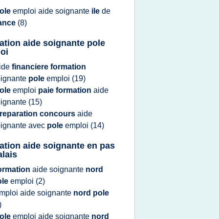
ole
emploi aide soignante
ile
de
rance
(8)
ation aide soignante pole
oi
ide
financiere formation
oignante
pole
emploi
(19)
ole
emploi
paie formation
aide
oignante
(15)
reparation concours
aide
oignante
avec
pole
emploi
(14)
ation aide soignante en pas
alais
ormation
aide soignante
nord
ole
emploi
(2)
mploi aide soignante
nord pole
)
ole
emploi aide soignante
nord