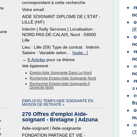
correspondant à cette recherche
r
re
Votre email :
n
AIDE SOIGNANT DIPLOME DE L'ETAT -
LILLE (H/F)
o
Interim | Kelly Services | Localisation :
(8
 une
NORD-PAS-DE-CALAIS, Nord - 59000
o
Lille
n
Lieu : Lille (59) Type de contrat : Intérim
r
Salaire : Variable selon...
[suite...]
n
→
8 Articles
pour ce thème
e
Voir également
:
Emploi Aide Soignante Dans Le Nord
n
Recherche Emploi Aide Soignante Nord
r
Recherche Emploi Aide Soignante A
Domicile Nord
a
e
EMPLOI DU TEMPS AIDE SOIGNANTE EN
f
MAISON DE RETRAITE »
o
270 Offres d'emploi Aide-
n
.
soignant - Bretagne | Adzuna
e
n
Aide-soignant / Aide-soignante
(3
s
FONDATION PARTAGE ET VIE -