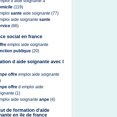
mploi
d
aide soignante
a
omicile
(119)
mploi
sante
aide soignante
(77)
mploi aide soignante
sante
ervice
(66)
ice social en france
ffre
emploi aide soignante
onction publique
(20)
ation d aide soignante avec l
e
npe offre
emploi aide soignante
)
npe offre
d
emploi aide
oignante
(1)
mploi aide soignante
anpe
(4)
itut de formation d'aide
nante en ile de france