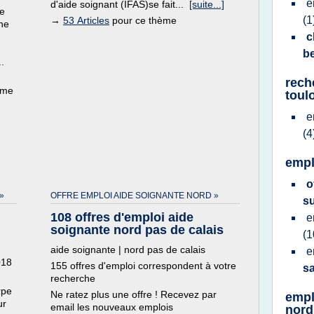
e
d'aide soignant (IFAS)se fait...
[suite...]
ne
(1
→
53 Articles
pour ce thème
ne
c
b
.
rech
ème
toul
e
(4
empl
o
»
OFFRE EMPLOI AIDE SOIGNANTE NORD »
s
108 offres d'emploi aide
e
soignante nord pas de calais
(1
aide soignante | nord pas de calais
e
018
155 offres d'emploi correspondent à votre
sa
recherche
rpe
Ne ratez plus une offre ! Recevez par
empl
ur
email les nouveaux emplois
nord