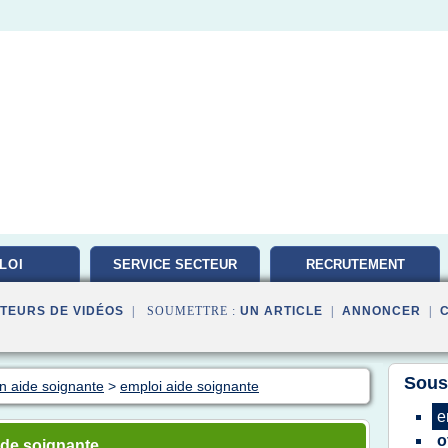
LOI
SERVICE SECTEUR
RECRUTEMENT
TRAVAILLEUR
TEURS DE VIDÉOS
| SOUMETTRE :
UN ARTICLE
|
ANNONCER
|
Sous
on aide soignante
>
emploi aide soignante
e
o
ide soignante