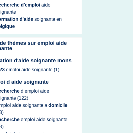
echerche d'emploi
aide
ignante
ormation d'aide
soignante
en
elgique
 de thèmes sur
emploi aide
nante
ation d'aide soignante mons
23
emploi aide soignante
(1)
oi d aide soignante
echerche
d
emploi aide
oignante
(122)
mploi aide soignante
a
domicile
8)
echerche
emploi aide soignante
3)