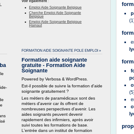
Voir également
:
form
L
Emploi Aide Soignante Belgique
Cherche Emploi Aide Soignante
p
Belgique
(1
Emploi Aide Soignante Belgique
Hainaut
form
e
l
FORMATION AIDE SOIGNANTE POLE EMPLOI »
Formation aide soignante
form
oba
gratuite - Formation Aide
Soignante
f
le
p
Powered by Verbosa & WordPress.
o
Est-il possible de suivre la formation d'aide
ide-
soignante gratuitement ?
(5
Les métiers de paramédicaux sont des
e
de
métiers d'avenir car ils offrent de
te
o
nombreuses perspectives d'avenir. Les
l
aides soignants peuvent devenir
ans
rapidement des infirmiers, après avoir
isé
suivi toutes les formations de base.
prop
L'entrée dans un institut de formation