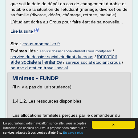
que soit la date de dépôt en cas de changement durable et
notable de la situation de l'étudiant (mariage, divorce) ou de
sa famille (divorce, décès, chômage, retraite, maladie).
L'étudiant écrira au Crous pour faire état de sa nouvelle...
Lire la suite
Site :
crous-montpellier.fr
Thèmes liés :
/
service dossier social etudiant crous montpellier
formation
service du dossier social etudiant du crous
/
aide sociale a l'enfance
/
service social etudiant crous
/
bourse d etat en travail social
Minimex - FUNDP
(Il n' y a pas de jurisprudence)
1.4.1.2. Les ressources disponibles
Les allocations familiales perçues par le demandeur du
minimex et à son seul profit sont prises en considération
En poursuivant votre navigation sur ce site, vous acceptez
X
pour le calcul de ses ressources [68] .
l'utilisation de cookies pour vous proposer des contenus et
services adaptés à vos centres d'intérêts.
En savoir plus