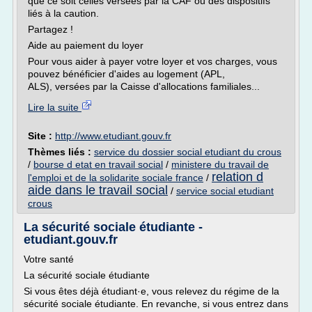
que ce soit celles versées par la CAF ou des dispositifs
liés à la caution.
Partagez !
Aide au paiement du loyer
Pour vous aider à payer votre loyer et vos charges, vous
pouvez bénéficier d'aides au logement (APL,
ALS), versées par la Caisse d'allocations familiales...
Lire la suite
Site :
http://www.etudiant.gouv.fr
Thèmes liés :
service du dossier social etudiant du crous
/
bourse d etat en travail social
/
ministere du travail de
relation d
l'emploi et de la solidarite sociale france
/
aide dans le travail social
/
service social etudiant
crous
La sécurité sociale étudiante -
etudiant.gouv.fr
Votre santé
La sécurité sociale étudiante
Si vous êtes déjà étudiant·e, vous relevez du régime de la
sécurité sociale étudiante. En revanche, si vous entrez dans