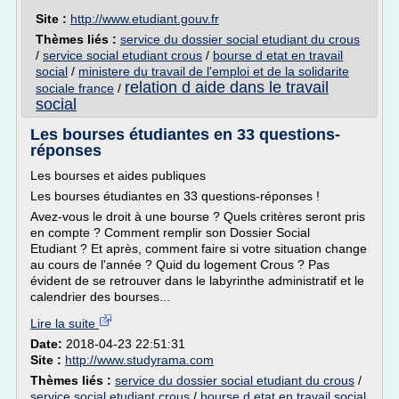
Site :
http://www.etudiant.gouv.fr
Thèmes liés :
service du dossier social etudiant du crous
/
service social etudiant crous
/
bourse d etat en travail
social
/
ministere du travail de l'emploi et de la solidarite
relation d aide dans le travail
sociale france
/
social
Les bourses étudiantes en 33 questions-
réponses
Les bourses et aides publiques
Les bourses étudiantes en 33 questions-réponses !
Avez-vous le droit à une bourse ? Quels critères seront pris
en compte ? Comment remplir son Dossier Social
Etudiant ? Et après, comment faire si votre situation change
au cours de l'année ? Quid du logement Crous ? Pas
évident de se retrouver dans le labyrinthe administratif et le
calendrier des bourses...
Lire la suite
Date:
2018-04-23 22:51:31
Site :
http://www.studyrama.com
Thèmes liés :
service du dossier social etudiant du crous
/
service social etudiant crous
/
bourse d etat en travail social