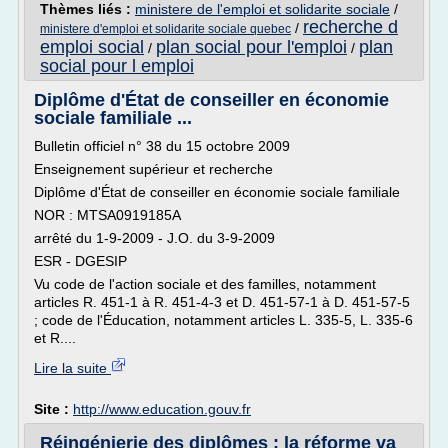
Thèmes liés :
ministere de l'emploi et solidarite sociale
/
recherche d
/
ministere d'emploi et solidarite sociale quebec
emploi social
plan social pour l'emploi
plan
/
/
social pour l emploi
Diplôme d'État de conseiller en économie
sociale familiale ...
Bulletin officiel n° 38 du 15 octobre 2009
Enseignement supérieur et recherche
Diplôme d'État de conseiller en économie sociale familiale
NOR : MTSA0919185A
arrêté du 1-9-2009 - J.O. du 3-9-2009
ESR - DGESIP
Vu code de l'action sociale et des familles, notamment
articles R. 451-1 à R. 451-4-3 et D. 451-57-1 à D. 451-57-5
; code de l'Éducation, notamment articles L. 335-5, L. 335-6
et R....
Lire la suite
Site :
http://www.education.gouv.fr
Réingénierie des diplômes : la réforme va