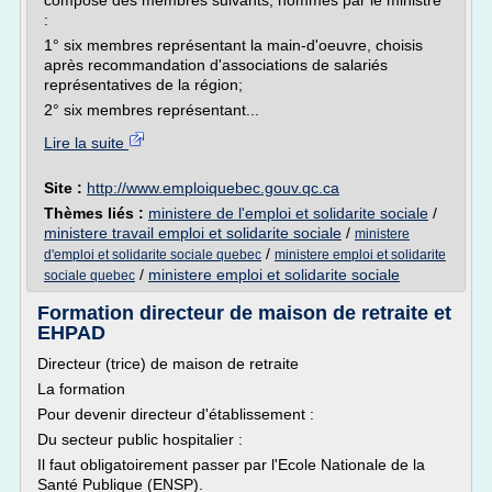
composé des membres suivants, nommés par le ministre
:
1° six membres représentant la main-d'oeuvre, choisis
après recommandation d'associations de salariés
représentatives de la région;
2° six membres représentant...
Lire la suite
Site :
http://www.emploiquebec.gouv.qc.ca
Thèmes liés :
ministere de l'emploi et solidarite sociale
/
ministere travail emploi et solidarite sociale
/
ministere
/
d'emploi et solidarite sociale quebec
ministere emploi et solidarite
/
ministere emploi et solidarite sociale
sociale quebec
Formation directeur de maison de retraite et
EHPAD
Directeur (trice) de maison de retraite
La formation
Pour devenir directeur d'établissement :
Du secteur public hospitalier :
Il faut obligatoirement passer par l'Ecole Nationale de la
Santé Publique (ENSP).