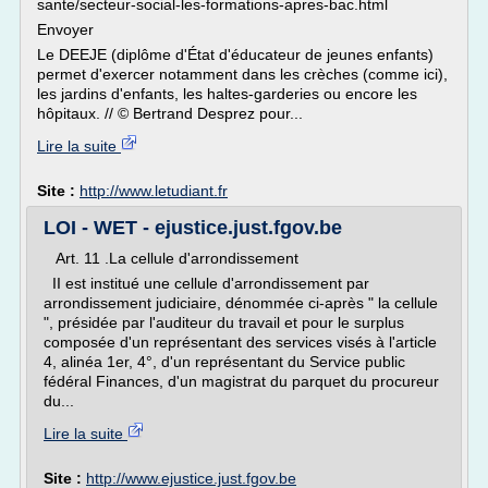
sante/secteur-social-les-formations-apres-bac.html
Envoyer
Le DEEJE (diplôme d'État d'éducateur de jeunes enfants)
permet d'exercer notamment dans les crèches (comme ici),
les jardins d'enfants, les haltes-garderies ou encore les
hôpitaux. // © Bertrand Desprez pour...
Lire la suite
Site :
http://www.letudiant.fr
LOI - WET - ejustice.just.fgov.be
Art. 11 .La cellule d'arrondissement
II est institué une cellule d'arrondissement par
arrondissement judiciaire, dénommée ci-après " la cellule
", présidée par l'auditeur du travail et pour le surplus
composée d'un représentant des services visés à l'article
4, alinéa 1er, 4°, d'un représentant du Service public
fédéral Finances, d'un magistrat du parquet du procureur
du...
Lire la suite
Site :
http://www.ejustice.just.fgov.be