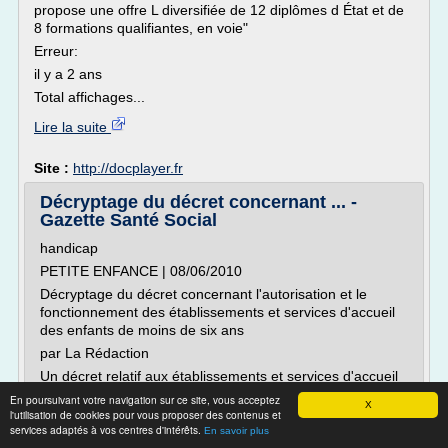
propose une offre L diversifiée de 12 diplômes d État et de
8 formations qualifiantes, en voie"
Erreur:
il y a 2 ans
Total affichages...
Lire la suite
Site :
http://docplayer.fr
Décryptage du décret concernant ... -
Gazette Santé Social
handicap
PETITE ENFANCE | 08/06/2010
Décryptage du décret concernant l'autorisation et le
fonctionnement des établissements et services d'accueil
des enfants de moins de six ans
par La Rédaction
Un décret relatif aux établissements et services d'accueil
des enfants de moins de six ans précise que les
En poursuivant votre navigation sur ce site, vous acceptez
X
établissements et les services d'accueil non permanent
l'utilisation de cookies pour vous proposer des contenus et
services adaptés à vos centres d'intérêts.
d'enfants veillent à la santé,...
En savoir plus