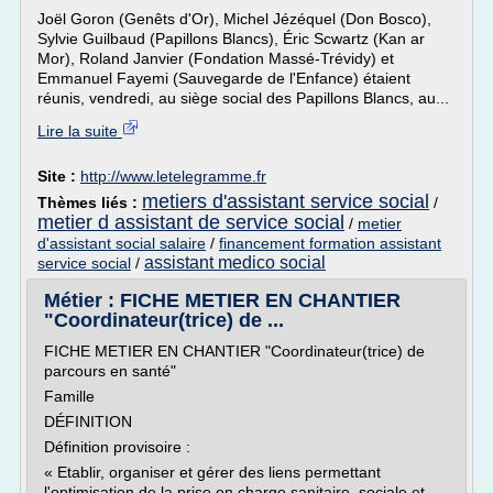
Joël Goron (Genêts d'Or), Michel Jézéquel (Don Bosco),
Sylvie Guilbaud (Papillons Blancs), Éric Scwartz (Kan ar
Mor), Roland Janvier (Fondation Massé-Trévidy) et
Emmanuel Fayemi (Sauvegarde de l'Enfance) étaient
réunis, vendredi, au siège social des Papillons Blancs, au...
Lire la suite
Site :
http://www.letelegramme.fr
metiers d'assistant service social
Thèmes liés :
/
metier d assistant de service social
/
metier
d'assistant social salaire
/
financement formation assistant
assistant medico social
service social
/
Métier : FICHE METIER EN CHANTIER
"Coordinateur(trice) de ...
FICHE METIER EN CHANTIER "Coordinateur(trice) de
parcours en santé"
Famille
DÉFINITION
Définition provisoire :
« Etablir, organiser et gérer des liens permettant
l'optimisation de la prise en charge sanitaire, sociale et