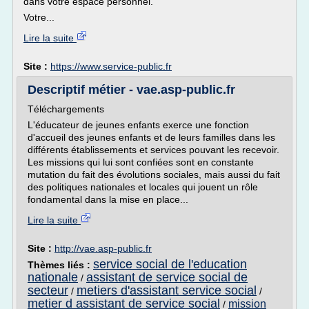
dans votre espace personnel.
Votre...
Lire la suite
Site :
https://www.service-public.fr
Descriptif métier - vae.asp-public.fr
Téléchargements
L'éducateur de jeunes enfants exerce une fonction
d'accueil des jeunes enfants et de leurs familles dans les
différents établissements et services pouvant les recevoir.
Les missions qui lui sont confiées sont en constante
mutation du fait des évolutions sociales, mais aussi du fait
des politiques nationales et locales qui jouent un rôle
fondamental dans la mise en place...
Lire la suite
Site :
http://vae.asp-public.fr
service social de l'education
Thèmes liés :
nationale
assistant de service social de
/
secteur
metiers d'assistant service social
/
/
metier d assistant de service social
mission
/