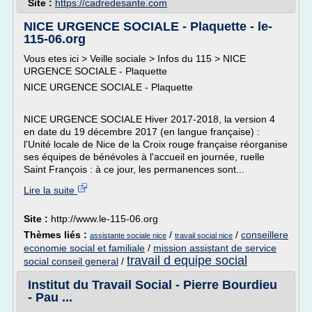
Site :
https://cadredesante.com
NICE URGENCE SOCIALE - Plaquette - le-
115-06.org
Vous etes ici > Veille sociale > Infos du 115 > NICE
URGENCE SOCIALE - Plaquette
NICE URGENCE SOCIALE - Plaquette
NICE URGENCE SOCIALE Hiver 2017-2018, la version 4
en date du 19 décembre 2017 (en langue française) :
l'Unité locale de Nice de la Croix rouge française réorganise
ses équipes de bénévoles à l'accueil en journée, ruelle
Saint François : à ce jour, les permanences sont...
Lire la suite
Site :
http://www.le-115-06.org
Thèmes liés :
/
/
conseillere
assistante sociale nice
travail social nice
economie social et familiale
/
mission assistant de service
travail d equipe social
social conseil general
/
Institut du Travail Social - Pierre Bourdieu
- Pau ...