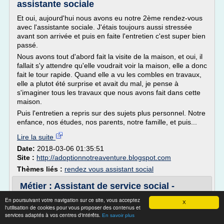
assistante sociale
Et oui, aujourd'hui nous avons eu notre 2ème rendez-vous
avec l'assistante sociale. J'étais toujours aussi stressée
avant son arrivée et puis en faite l'entretien c'est super bien
passé.
Nous avons tout d'abord fait la visite de la maison, et oui, il
fallait s'y attendre qu'elle voudrait voir la maison, elle a donc
fait le tour rapide. Quand elle a vu les combles en travaux,
elle a plutot été surprise et avait du mal, je pense à
s'imaginer tous les travaux que nous avons fait dans cette
maison.
Puis l'entretien a repris sur des sujets plus personnel. Notre
enfance, nos études, nos parents, notre famille, et puis...
Lire la suite
Date:
2018-03-06 01:35:51
Site :
http://adoptionnotreaventure.blogspot.com
Thèmes liés :
rendez vous assistant social
Métier : Assistant de service social -
Etudes au Maroc.
En poursuivant votre navigation sur ce site, vous acceptez
X
l'utilisation de cookies pour vous proposer des contenus et
Une aide sociale polyvalente ou spécialisée
services adaptés à vos centres d'intérêts.
En savoir plus
Les assistants de service social sont polyvalents ou