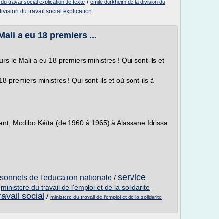
/
du travail social explication de texte
emile durkheim de la division du
vision du travail social explication
Mali a eu 18 premiers ...
rs le Mali a eu 18 premiers ministres ! Qui sont-ils et
8 premiers ministres ! Qui sont-ils et où sont-ils à
ant, Modibo Kéïta (de 1960 à 1965) à Alassane Idrissa
service
rsonnels de l'education nationale
/
/
ministere du travail de l'emploi et de la solidarite
ravail social
/
ministere du travail de l'emploi et de la solidarite