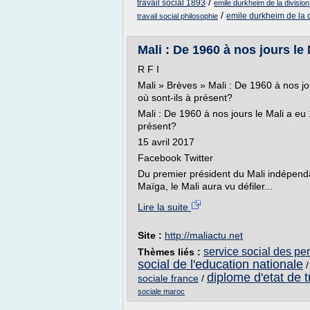
/
travail social 1893
emile durkheim de la division 
/
emile durkheim de la di
travail social philosophie
Mali : De 1960 à nos jours le 
R F I
Mali » Brèves » Mali : De 1960 à nos jou
où sont-ils à présent?
Mali : De 1960 à nos jours le Mali a eu 1
présent?
15 avril 2017
Facebook Twitter
Du premier président du Mali indépend
Maïga, le Mali aura vu défiler...
Lire la suite
Site :
http://maliactu.net
service social des pe
Thèmes liés :
social de l'education nationale
diplome d'etat de t
sociale france
/
sociale maroc