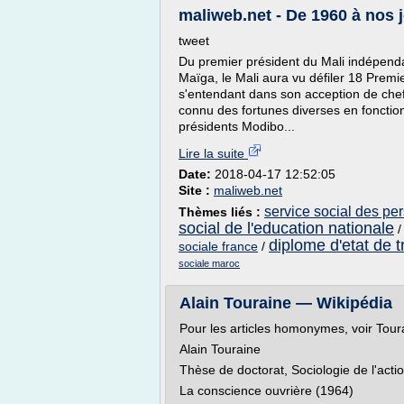
maliweb.net - De 1960 à nos jo
tweet
Du premier président du Mali indépenda
Maïga, le Mali aura vu défiler 18 Prem
s'entendant dans son acception de che
connu des fortunes diverses en fonctio
présidents Modibo...
Lire la suite
Date:
2018-04-17 12:52:05
Site :
maliweb.net
service social des pe
Thèmes liés :
social de l'education nationale
diplome d'etat de tr
sociale france
/
sociale maroc
Alain Touraine — Wikipédia
Pour les articles homonymes, voir Tour
Alain Touraine
Thèse de doctorat, Sociologie de l'acti
La conscience ouvrière (1964)