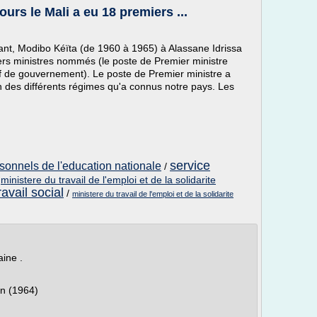
urs le Mali a eu 18 premiers ...
nt, Modibo Kéïta (de 1960 à 1965) à Alassane Idrissa
iers ministres nommés (le poste de Premier ministre
f de gouvernement). Le poste de Premier ministre a
n des différents régimes qu'a connus notre pays. Les
service
rsonnels de l'education nationale
/
/
ministere du travail de l'emploi et de la solidarite
avail social
/
ministere du travail de l'emploi et de la solidarite
aine .
on (1964)