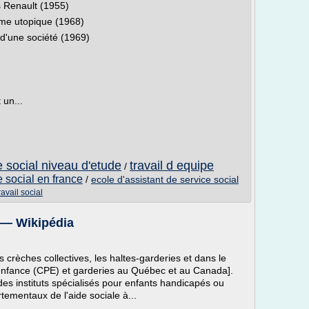
es Renault (1955)
me utopique (1968)
 d'une société (1969)
 un...
e social niveau d'etude
travail d equipe
/
e social en france
/
ecole d'assistant de service social
ravail social
 — Wikipédia
crèches collectives, les haltes-garderies et dans le
e enfance (CPE) et garderies au Québec et au Canada].
des instituts spécialisés pour enfants handicapés ou
tementaux de l'aide sociale à...