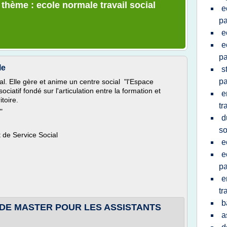
 thème : ecole normale travail social
e
pa
e
e
pa
le
s
pa
al. Elle gère et anime un centre social "l'Espace
ociatif fondé sur l'articulation entre la formation et
e
itoire.
tr
"
d
so
 de Service Social
e
e
pa
e
tr
b
DE MASTER POUR LES ASSISTANTS
a