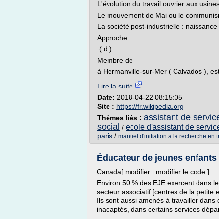
L'évolution du travail ouvrier aux usin
Le mouvement de Mai ou le communis
La société post-industrielle : naissance
Approche
( d )
Membre de
à Hermanville-sur-Mer ( Calvados ), est
Lire la suite
Date:
2018-04-22 08:15:05
Site :
https://fr.wikipedia.org
assistant de servic
Thèmes liés :
social
ecole d'assistant de servic
/
paris
/
manuel d'initiation a la recherche en t
Éducateur de jeunes enfants
Canada[ modifier | modifier le code ]
Environ 50 % des EJE exercent dans les 
secteur associatif [centres de la petit
Ils sont aussi amenés à travailler dans 
inadaptés, dans certains services dépar