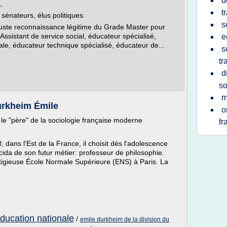
d
,
t
énateurs, élus politiques.
s
juste reconnaissance légitime du Grade Master pour
 Assistant de service social, éducateur spécialisé,
e
iale, éducateur technique spécialisé, éducateur de...
s
tr
d
so
m
urkheim Émile
o
e "père" de la sociologie française moderne
fr
 dans l'Est de la France, il choisit dès l'adolescence
cida de son futur métier: professeur de philosophie.
stigieuse École Normale Supérieure (ENS) à Paris. La
education nationale
/
emile durkheim de la division du