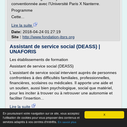
conventionnée avec l'Université Paris X Nanterre.
Programme
Cette...
Lire la suite
Date:
2018-04-24 01:27:19
Site :
http://www.fondation-itsrs.org
Assistant de service social (DEASS) |
UNAFORIS
Les établissements de formation
Assistant de service social (DEASS)
L'assistant de service social intervient auprès de personnes
confrontées à des difficultés familiales, professionnelles,
financières, scolaires ou médicales. Il apporte une aide et
un soutien, aussi bien psychologique, social que matériel,
pour les inciter à trouver ou à retrouver une autonomie et
faciliter l'insertion...
Lire la suite
En poursuivant votre navigation sur ce site, vous acceptez
X
l'utilisation de cookies pour vous proposer des contenus et
Site :
http://www.unaforis.eu
services adaptés à vos centres d'intérêts.
En savoir plus