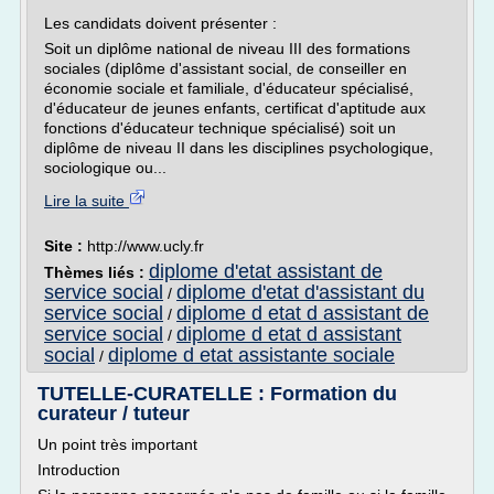
Les candidats doivent présenter :
Soit un diplôme national de niveau III des formations
sociales (diplôme d'assistant social, de conseiller en
économie sociale et familiale, d'éducateur spécialisé,
d'éducateur de jeunes enfants, certificat d'aptitude aux
fonctions d'éducateur technique spécialisé) soit un
diplôme de niveau II dans les disciplines psychologique,
sociologique ou...
Lire la suite
Site :
http://www.ucly.fr
diplome d'etat assistant de
Thèmes liés :
service social
diplome d'etat d'assistant du
/
service social
diplome d etat d assistant de
/
service social
diplome d etat d assistant
/
social
diplome d etat assistante sociale
/
TUTELLE-CURATELLE : Formation du
curateur / tuteur
Un point très important
Introduction