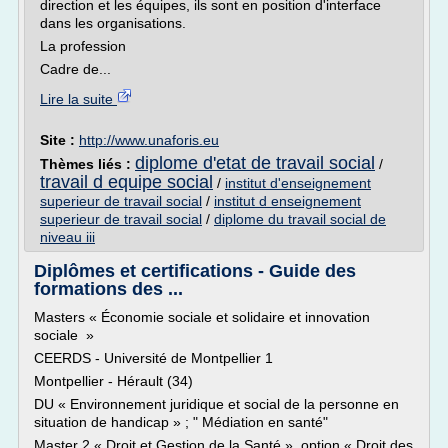
direction et les équipes, ils sont en position d'interface
dans les organisations.
La profession
Cadre de...
Lire la suite
Site :
http://www.unaforis.eu
diplome d'etat de travail social
Thèmes liés :
/
travail d equipe social
/
institut d'enseignement
superieur de travail social
/
institut d enseignement
superieur de travail social
/
diplome du travail social de
niveau iii
Diplômes et certifications - Guide des
formations des ...
Masters « Économie sociale et solidaire et innovation
sociale »
CEERDS - Université de Montpellier 1
Montpellier - Hérault (34)
DU « Environnement juridique et social de la personne en
situation de handicap » ; " Médiation en santé"
Master 2 « Droit et Gestion de la Santé », option « Droit des