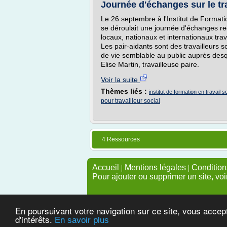
Journée d'échanges sur le trav
Le 26 septembre à l'Institut de Formati
se déroulait une journée d'échanges re
locaux, nationaux et internationaux trav
Les pair-aidants sont des travailleurs
de vie semblable au public auprès desque
Elise Martin, travailleuse paire.
Voir la suite
Thèmes liés :
institut de formation en travail s
pour travailleur social
4 Ressources
Accueil
|
Mentions légales
|
Conditions
Pour ajouter ou supprimer un site, voi
En poursuivant votre navigation sur ce site, vous accep
d'intérêts.
En savoir plus