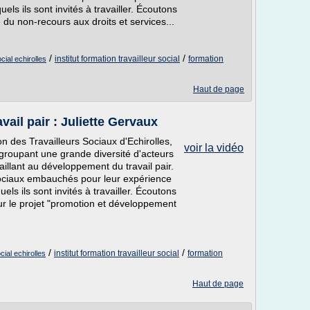
ls ils sont invités à travailler. Écoutons
 du non-recours aux droits et services...
/
/
institut formation travailleur social
formation
ocial echirolles
Haut de page
vail pair : Juliette Gervaux
n des Travailleurs Sociaux d'Echirolles,
voir la vidéo
groupant une grande diversité d'acteurs
aillant au développement du travail pair.
 sociaux embauchés pour leur expérience
ls ils sont invités à travailler. Écoutons
ur le projet "promotion et développement
/
/
institut formation travailleur social
formation
cial echirolles
Haut de page