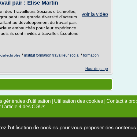
ail pair : Elise Martin
on des Travailleurs Sociaux d'Echirolles,
voir la vidéo
groupant une grande diversité d'acteurs
aillant au développement du travail pair.
 sociaux embauchés pour leur expérience
ls ils sont invités à travailler. Écoutons
/
/
institut formation travailleur social
formation
ocial echirolles
Haut de page
 générales d'utilisation
|
Utilisation des cookies
|
Contact à pro
r l'article 4 des CGUs
tez l'utilisation de cookies pour vous proposer des contenu