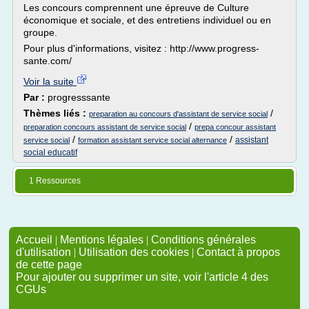
Les concours comprennent une épreuve de Culture
économique et sociale, et des entretiens individuel ou en
groupe.
Pour plus d'informations, visitez : http://www.progress-
sante.com/
Voir la suite
Par :
progresssante
Thèmes liés :
/
preparation au concours d'assistant de service social
/
preparation concours assistant de service social
prepa concour assistant
/
/
assistant
service social
formation assistant service social alternance
social educatif
1 Ressources
Accueil
|
Mentions légales
|
Conditions générales
d'utilisation
|
Utilisation des cookies
|
Contact à propos
de cette page
Pour ajouter ou supprimer un site, voir l'article 4 des
CGUs