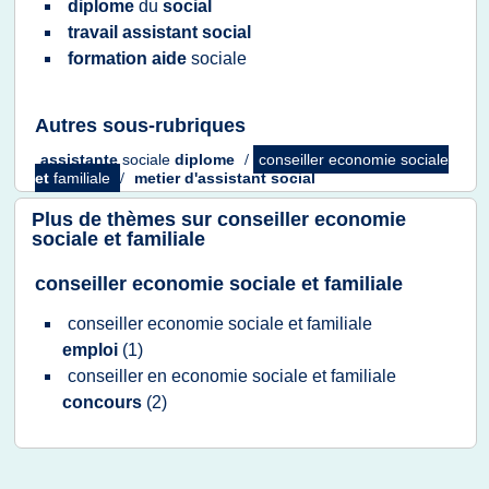
diplome
du
social
travail assistant social
formation aide
sociale
Autres sous-rubriques
assistante
sociale
diplome
/
conseiller economie sociale
et
familiale
/
metier d'assistant social
Plus de thèmes sur
conseiller economie
sociale et familiale
conseiller economie sociale et familiale
conseiller economie sociale
et
familiale
emploi
(1)
conseiller
en
economie sociale
et
familiale
concours
(2)