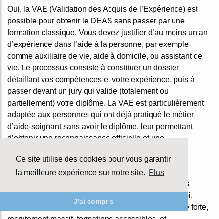
Oui, la VAE (Validation des Acquis de l’Expérience) est
possible pour obtenir le DEAS sans passer par une
formation classique. Vous devez justifier d’au moins un an
d’expérience dans l’aide à la personne, par exemple
comme auxiliaire de vie, aide à domicile, ou assistant de
vie. Le processus consiste à constituer un dossier
détaillant vos compétences et votre expérience, puis à
passer devant un jury qui valide (totalement ou
partiellement) votre diplôme. La VAE est particulièrement
adaptée aux personnes qui ont déjà pratiqué le métier
d’aide-soignant sans avoir le diplôme, leur permettant
d’obtenir une reconnaissance officielle et une
revalorisation salariale.
Ce site utilise des cookies pour vous garantir
Conclusion
la meilleure expérience sur notre site.
Plus
Les métiers du social et de la santé représentent des
reconversions porteuses à la fois de sens et d’emploi.
J'ai compris
Rares sont les secteurs qui conjuguent utilité sociale forte,
recrutement massif, formations accessibles, et