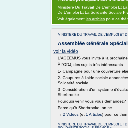
Ministere
Du
Travail
De
L'emploi
Et L
De
L'emploi
Et La
Solidarite Sociale
Fr
Voir également
les articles
pour ce th
MINISTERE DU TRAVAIL DE L'EMPLOI ET 
Assemblée Générale Spécial
voir la vidéo
L'AGÉÉMUS vous invite à la prochaine 
À l'ODJ, des sujets très intéressants:
1- Campagne pour une couverture éla
2- Coupures à l'aide sociale annoncées 
Solidarité sociale
3- Considération d'un système d'évalu
Sherbrooke
Pourquoi venir vous vous demandez?
Parce qu'à Sherbrooke, on ne...
→
2 Vidéos
(et
1 Articles
) pour ce thè
MINISTERE DU TRAVAIL DE L'EMPLOI ET D
SOLIDARITE SOCIALE FRANCE »