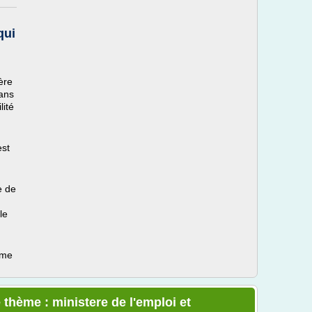
qui
ère
dans
lité
est
e de
le
ème
 thème : ministere de l'emploi et