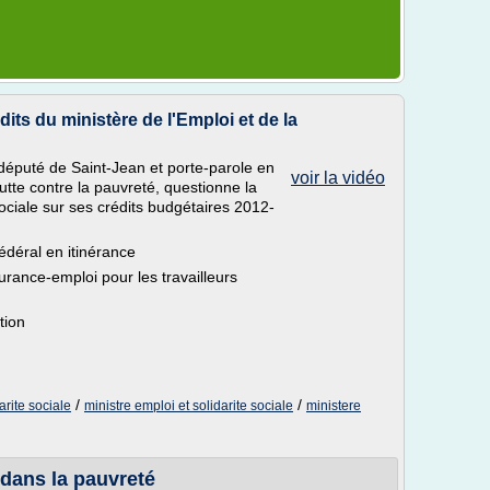
its du ministère de l'Emploi et de la
député de Saint-Jean et porte-parole en
voir la vidéo
Lutte contre la pauvreté, questionne la
 sociale sur ses crédits budgétaires 2012-
déral en itinérance
rance-emploi pour les travailleurs
tion
/
/
arite sociale
ministre emploi et solidarite sociale
ministere
 dans la pauvreté