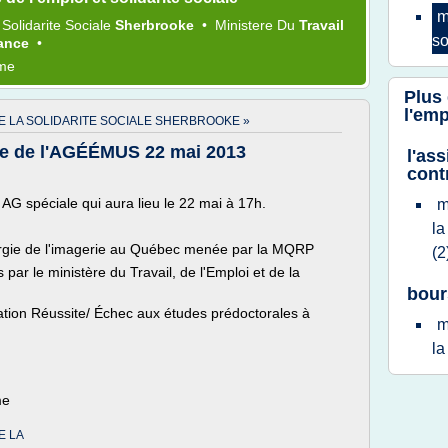
m
a
Solidarite Sociale
Sherbrooke
•
Ministere
Du
Travail
so
ance
•
ème
Plus
l'emp
DE LA SOLIDARITE SOCIALE SHERBROOKE »
e de l'AGÉÉMUS 22 mai 2013
l'ass
cont
AG spéciale qui aura lieu le 22 mai à 17h.
m
l
rgie de l'imagerie au Québec menée par la MQRP
(2
par le ministère du Travail, de l'Emploi et de la
bours
ation Réussite/ Échec aux études prédoctorales à
m
l
me
E LA