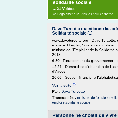
solidarite sociale
21 Vidéos
→
Voir également
121 Articles
pour ce thème
Dave Turcotte questionne les créd
Solidarité sociale (1)
www.daveturcotte.org - Dave Turcotte, 
matière d'Emploi, Solidarité sociale et 
ministre de l'Emploi et de la Solidarité
2013.
6:30 - Financement du gouvernement fé
12:21 - Démarches d'obtention de l'assu
d'Aveos
20:06 - Soutien financier à l'alphabétisa
Voir la suite
Par :
Dave Turcotte
Thèmes liés :
ministere de l'emploi et solid
emploi et solidarite sociale
Personne ne choisit de vivre