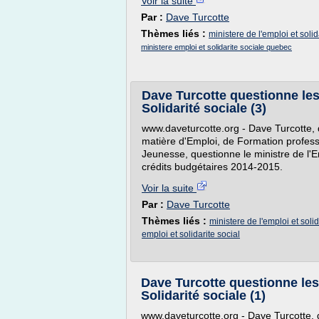
Voir la suite
Par :
Dave Turcotte
Thèmes liés :
ministere de l'emploi et solid
ministere emploi et solidarite sociale quebec
Dave Turcotte questionne les 
Solidarité sociale (3)
www.daveturcotte.org - Dave Turcotte, 
matière d'Emploi, de Formation professi
Jeunesse, questionne le ministre de l'Em
crédits budgétaires 2014-2015.
Voir la suite
Par :
Dave Turcotte
Thèmes liés :
ministere de l'emploi et solid
emploi et solidarite social
Dave Turcotte questionne les 
Solidarité sociale (1)
www.daveturcotte.org - Dave Turcotte, 