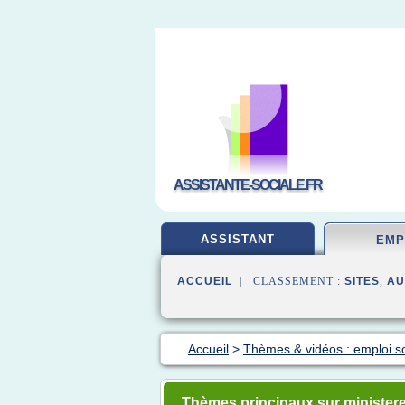
ASSISTANTE-SOCIALE.FR
ASSISTANT
EMP
ACCUEIL
| CLASSEMENT :
SITES
,
AU
Accueil
>
Thèmes & vidéos : emploi so
Thèmes principaux sur ministere d