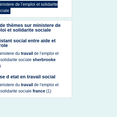
inistere
de
l'emploi
et
solidarite
ciale
 de thèmes sur
ministere de
loi et solidarite sociale
istant social entre aide et
role
inistere
du
travail
de
l'emploi
et
a
solidarite sociale
sherbrooke
)
e d etat en travail social
inistere
du
travail
de
l'emploi
et
a
solidarite sociale
france
(1)