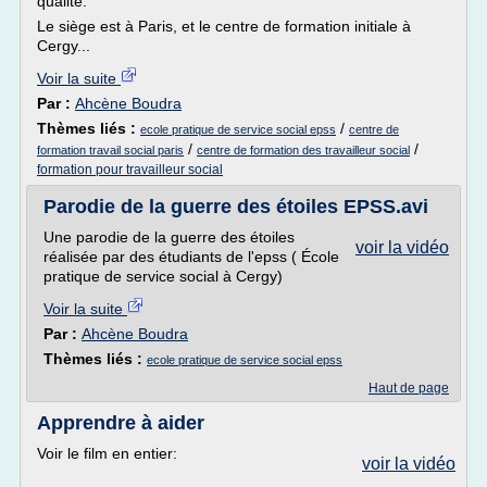
qualité.
Le siège est à Paris, et le centre de formation initiale à
Cergy...
Voir la suite
Par :
Ahcène Boudra
Thèmes liés :
/
ecole pratique de service social epss
centre de
/
/
formation travail social paris
centre de formation des travailleur social
formation pour travailleur social
Parodie de la guerre des étoiles EPSS.avi
Une parodie de la guerre des étoiles
voir la vidéo
réalisée par des étudiants de l'epss ( École
pratique de service social à Cergy)
Voir la suite
Par :
Ahcène Boudra
Thèmes liés :
ecole pratique de service social epss
Haut de page
Apprendre à aider
Voir le film en entier:
voir la vidéo