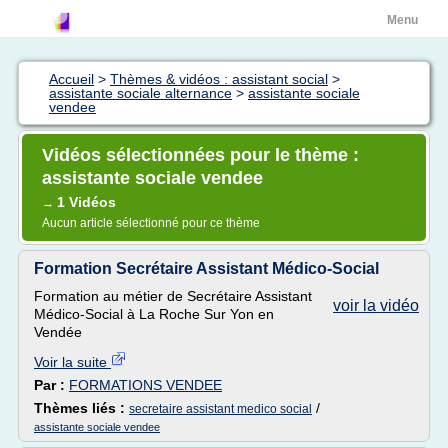
Menu
Accueil
>
Thèmes & vidéos : assistant social
>
assistante sociale alternance
>
assistante sociale
vendee
Vidéos sélectionnées pour le thème :
assistante sociale vendee
1 Vidéos
→
Aucun article sélectionné pour ce thème
Formation Secrétaire Assistant Médico-Social
Formation au métier de Secrétaire Assistant
voir la vidéo
Médico-Social à La Roche Sur Yon en
Vendée
Voir la suite
Par :
FORMATIONS VENDEE
Thèmes liés :
/
secretaire assistant medico social
assistante sociale vendee