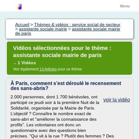
Menu
Accueil
>
Thèmes & vidéos : service social de secteur
>
assistante sociale mairie
>
assistante sociale mairie
de paris
Vidéos sélectionnées pour le thème :
assistante sociale mairie de paris
1 Vidéos
→
Voir également
13 Articles
pour ce thème
À Paris, comment s’est déroulé le recensement
des sans-abris?
2.000 personnes, dont 1.700 bénévoles, ont
voir la vidéo
participé ce jeudi soir à la première Nuit de la
Solidarité, organisée par la Mairie de Paris.
L’objectif ? Connaître le nombre exact de
sans-abri et "améliorer la connaissance des
profils". Les volontaires ont donc un
questionnaire avec des questions bien
précises. "Qui vit à la rue ? Plutôt des femmes ? Des